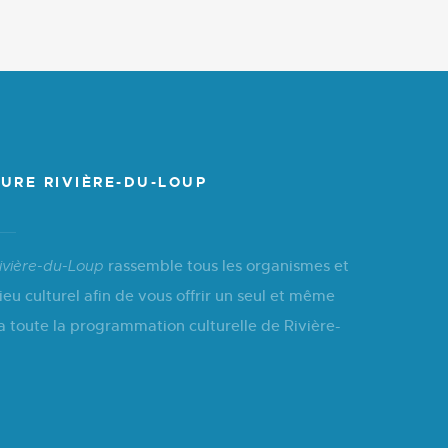
URE RIVIÈRE-DU-LOUP
rassemble tous les organismes et
ivière-du-Loup
ieu culturel afin de vous offrir un seul et même
a toute la programmation culturelle de Rivière-