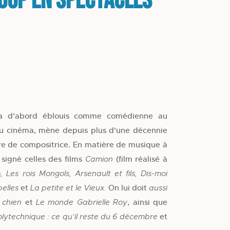
Loup en spectacles
 a d’abord éblouis comme comédienne au
t au cinéma, mène depuis plus d’une décennie
re de compositrice. En matière de musique à
 signé celles des films
(film réalisé à
Camion
)
,
Les rois Mongols
,
Arsenault et fils
,
Dis-moi
et
On lui doit
belles
La petite et le Vieux
.
aussi
et
, ainsi que
 chien
Le monde Gabrielle Roy
et
lytechnique : ce qu’il reste du 6 décembre