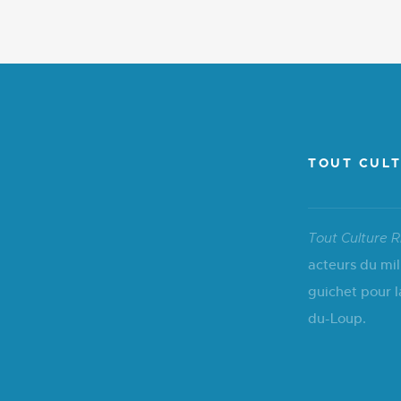
TOUT CULT
Tout Culture R
acteurs du mil
guichet pour l
du-Loup.