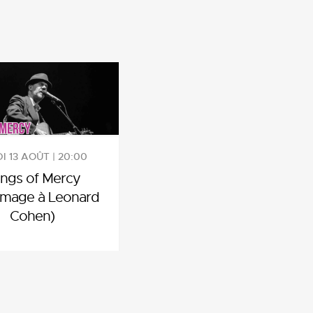
I 13 AOÛT | 20:00
ngs of Mercy
mage à Leonard
Cohen)