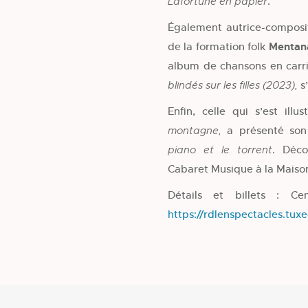
.
Lafortune en papier
Également autrice-composit
de la formation folk
Mentan
album de chansons en carr
s
blindés sur les filles
(2023),
Enfin, celle qui s’est il
a présenté son 
montagne
,
. Déco
piano et le torrent
Cabaret Musique à la Maison
Détails et billets : Ce
https://rdlenspectacles.tu