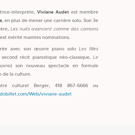
rice-interprète,
Viviane Audet
est membre
a
, en plus de mener une carrière solo. Son 3e
ière,
Les nuits avancent comme des camions
’est mérité maintes nominations.
lustrée avec son œuvre piano solo
Les filles
second récit pianistique néo-classique,
Le
uvrez son nouveau spectacle en formule
 de la culture.
ntre culturel Berger, 418 867-6666 ou
xedobillet.com/Web/viviane-audet