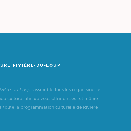
URE RIVIÈRE-DU-LOUP
rassemble tous les organismes et
ivière-du-Loup
ieu culturel afin de vous offrir un seul et même
a toute la programmation culturelle de Rivière-