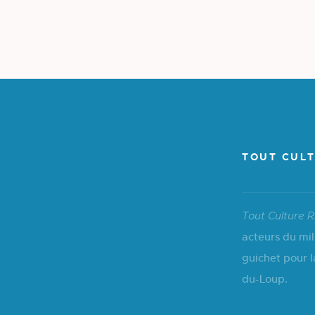
TOUT CULT
Tout Culture R
acteurs du mil
guichet pour l
du-Loup.