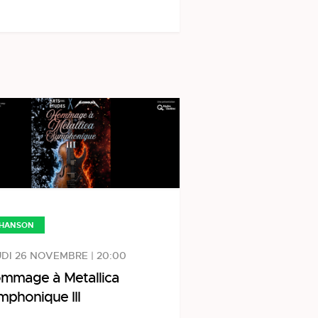
HANSON
DI 26 NOVEMBRE | 20:00
mmage à Metallica
mphonique III