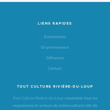
LIENS RAPIDES
Événements
En permanence
Diffuseurs
Contact
TOUT CULTURE RIVIÈRE-DU-LOUP
rassemble tous les
Tout Culture Rivière-du-Loup
organismes et acteurs du milieu culturel afin de