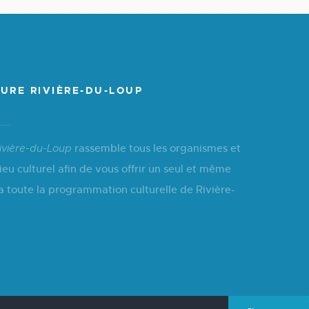
URE RIVIÈRE-DU-LOUP
rassemble tous les organismes et
ivière-du-Loup
ieu culturel afin de vous offrir un seul et même
a toute la programmation culturelle de Rivière-