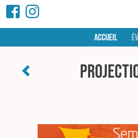
ACCUEIL
É
Projecti