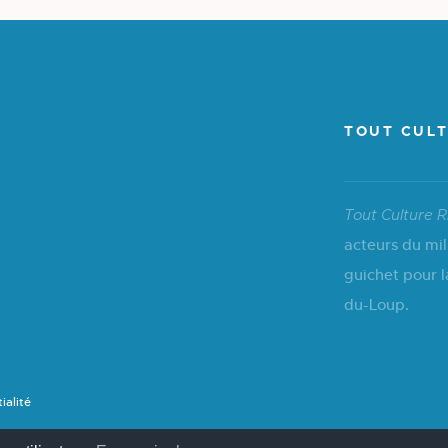
TOUT CULT
Tout Culture R
acteurs du mil
guichet pour l
du-Loup.
ialité