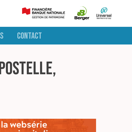
S
CONTACT
postelle,