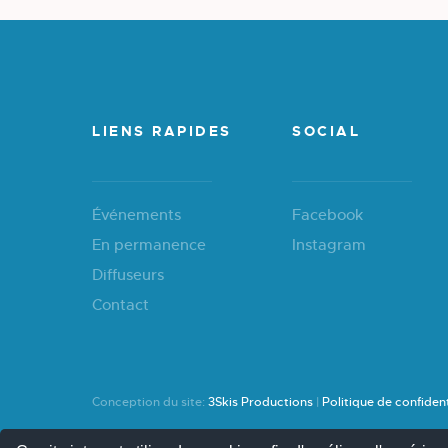
LIENS RAPIDES
SOCIAL
Événements
Facebook
En permanence
Instagram
Diffuseurs
Contact
Conception du site:
3Skis Productions
|
Politique de confident