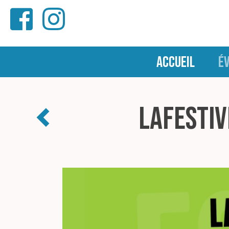
ACCUEIL
É
LAFestiv