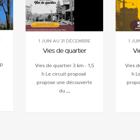
E
1 JU
1 JUIN AU 31 DÉCEMBRE
Vi
Vies de quartier
up
Vies d
Vies de quartier 3 km - 1,5
h L
h Le circuit proposé
propo
propose une découverte
du
...