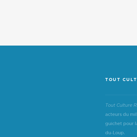
TOUT CULT
Tout Culture R
acteurs du mil
guichet pour l
du-Loup.