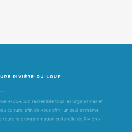
URE RIVIÈRE-DU-LOUP
rassemble tous les organismes et
ivière-du-Loup
ieu culturel afin de vous offrir un seul et même
a toute la programmation culturelle de Rivière-