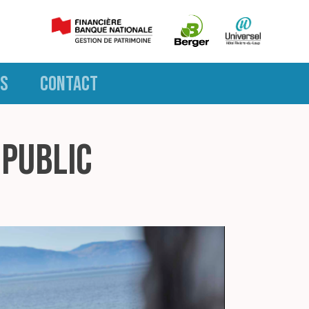
S
CONTACT
 public