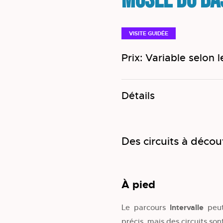
Musée du Ba
VISITE GUIDÉE
Prix: Variable selon l
Détails
Des circuits à décou
À pied
Le parcours
Intervalle
peut
précis, mais des circuits son