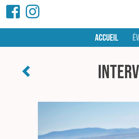
ACCUEIL
É
Interv