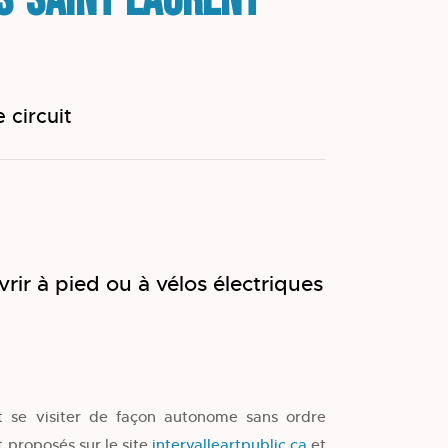
s-Saint-Laurent
e circuit
vrir à pied ou à vélos électriques
 se visiter de façon autonome sans ordre
t proposés sur le site
intervalleartpublic.ca
et