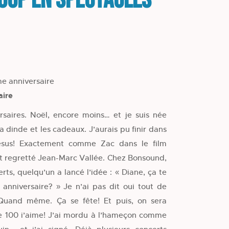
Loup en spectacles
me anniversaire
aire
rsaires. Noël, encore moins… et je suis née
la dinde et les cadeaux. J’aurais pu finir dans
Jésus! Exactement comme Zac dans le film
 et regretté Jean-Marc Vallée. Chez Bonsound,
ts, quelqu’un a lancé l’idée : « Diane, ça te
 anniversaire? » Je n’ai pas dit oui tout de
 Quand même. Ça se fête! Et puis, on sera
 de 100 i’aime! J’ai mordu à l’hameçon comme