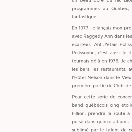
un beau doré du lac Bloui
programmés au Québec, e
fantastique.
En 1977, je lançais mon pre
avec Raggedy Ann dans les 
écartées! Ah! J’étais Poli
Polissonne, c’est aussi le
tournais déjà en 1976. Je c
les bars, les restaurants, 
l’Hôtel Nelson dans le Vie
première partie de Chris de
Pour cette série de concer
band québécois cinq étoile
Fillion, prendra la route 
puisé dans quinze albums —
sublimé par le talent de c