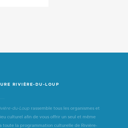
URE RIVIÈRE-DU-LOUP
rassemble tous les organismes et
ivière-du-Loup
ieu culturel afin de vous offrir un seul et même
a toute la programmation culturelle de Rivière-