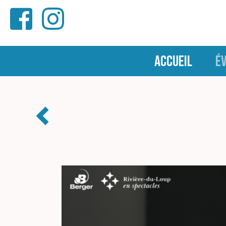
ACCUEIL
É