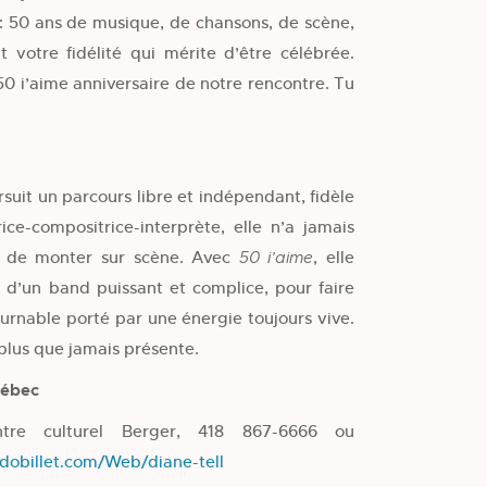
 50 ans de musique, de chansons, de scène,
t votre fidélité qui mérite d’être célébrée.
50 i’aime anniversaire de notre rencontre. Tu
suit un parcours libre et indépendant, fidèle
rice-compositrice-interprète, elle n’a jamais
et de monter sur scène. Avec
, elle
50 i’aime
e d’un band puissant et complice, pour faire
ournable porté par une énergie toujours vive.
plus que jamais présente.
uébec
ntre culturel Berger, 418 867-6666 ou
edobillet.com/Web/diane-tell