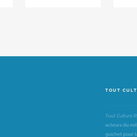
TOUT CULT
Tout Culture R
acteurs du mil
guichet pour l