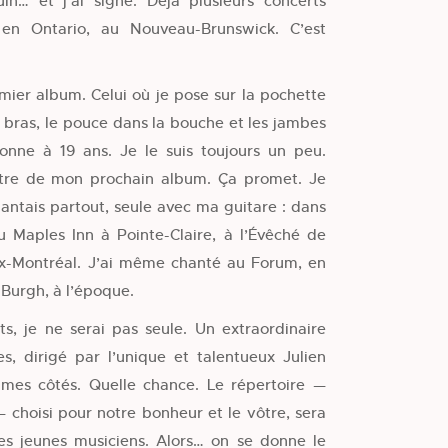
n… et j’ai signé. Déjà plusieurs concerts
n Ontario, au Nouveau-Brunswick. C’est
mier album. Celui où je pose sur la pochette
bras, le pouce dans la bouche et les jambes
ssonne à 19 ans. Je le suis toujours un peu.
 titre de mon prochain album. Ça promet. Je
hantais partout, seule avec ma guitare : dans
au Maples Inn à Pointe-Claire, à l’Évêché de
ux-Montréal. J’ai même chanté au Forum, en
 Burgh, à l’époque.
ts, je ne serai pas seule. Un extraordinaire
s, dirigé par l’unique et talentueux Julien
à mes côtés. Quelle chance. Le répertoire —
 choisi pour notre bonheur et le vôtre, sera
es jeunes musiciens. Alors… on se donne le