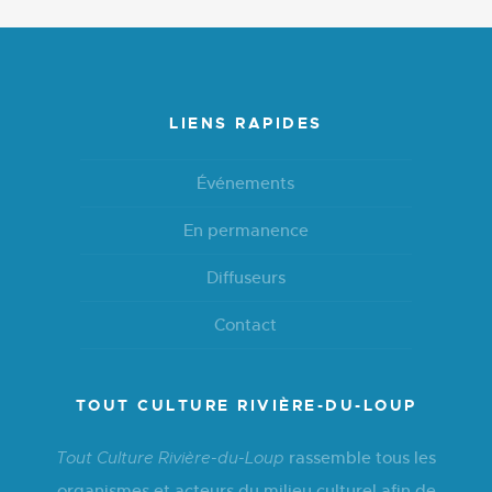
LIENS RAPIDES
Événements
En permanence
Diffuseurs
Contact
TOUT CULTURE RIVIÈRE-DU-LOUP
rassemble tous les
Tout Culture Rivière-du-Loup
organismes et acteurs du milieu culturel afin de