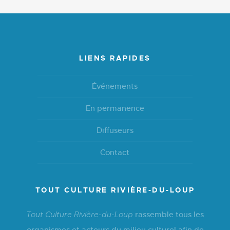
LIENS RAPIDES
Événements
En permanence
Diffuseurs
Contact
TOUT CULTURE RIVIÈRE-DU-LOUP
rassemble tous les
Tout Culture Rivière-du-Loup
organismes et acteurs du milieu culturel afin de