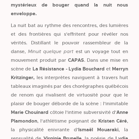
mystérieux de bouger quand la nuit nous
enveloppe.
La nuit bat au rythme des rencontres, des lumières
et des frontières qui s’effritent pour révéler nos
vérités. Distillant le pouvoir rassembleur de la
danse,
est un voyage tout en
Minuit quelque part
mouvement produit par
CAPAS
. Dans une mise en
scène de
La Résistance - Lydia Bouchard
et
Merryn
Kritzinger,
les interprètes naviguent à travers huit
tableaux imaginés par des chorégraphes québécois
de renom qui rivalisent de virtuosité pour que le
plaisir de bouger déborde de la scène : l’inimitable
Marie Chouinard
côtoie l’intime subversivité d’
Anne
Plamondon
, l'athlétisme poignant de
Kristen Céré
,
la physicalité enivrante d’
Ismaël Mouaraki
, la
sensualité de
Virginie Brunelle
, la poésie de
Lydia