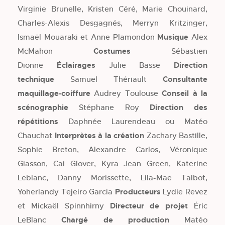
Virginie Brunelle, Kristen Céré, Marie Chouinard,
Charles-Alexis Desgagnés, Merryn Kritzinger,
Ismaël Mouaraki et Anne Plamondon
Musique
Alex
McMahon
Costumes
Sébastien
Dionne
Éclairages
Julie Basse
Direction
technique
Samuel Thériault
Consultante
maquillage-coiffure
Audrey Toulouse
Conseil à la
scénographie
Stéphane Roy
Direction des
répétitions
Daphnée Laurendeau ou Matéo
Chauchat
Interprètes à la création
Zachary Bastille,
Sophie Breton, Alexandre Carlos, Véronique
Giasson, Cai Glover, Kyra Jean Green, Katerine
Leblanc, Danny Morissette, Lila-Mae Talbot,
Yoherlandy Tejeiro Garcia
Producteurs
Lydie Revez
et Mickaël Spinnhirny
Directeur de projet
Éric
LeBlanc
Chargé de production
Matéo