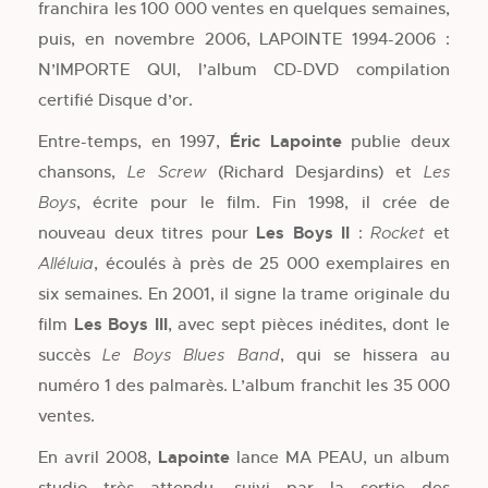
franchira les 100 000 ventes en quelques semaines,
puis, en novembre 2006, LAPOINTE 1994-2006 :
N’IMPORTE QUI, l’album CD-DVD compilation
certifié Disque d’or.
Entre-temps, en 1997,
Éric Lapointe
publie deux
chansons,
(Richard Desjardins) et
Le Screw
Les
, écrite pour le film. Fin 1998, il crée de
Boys
nouveau deux titres pour
Les Boys II
:
et
Rocket
, écoulés à près de 25 000 exemplaires en
Alléluia
six semaines. En 2001, il signe la trame originale du
film
Les Boys III
, avec sept pièces inédites, dont le
succès
, qui se hissera au
Le Boys Blues Band
numéro 1 des palmarès. L’album franchit les 35 000
ventes.
En avril 2008,
Lapointe
lance MA PEAU, un album
studio très attendu, suivi par la sortie des