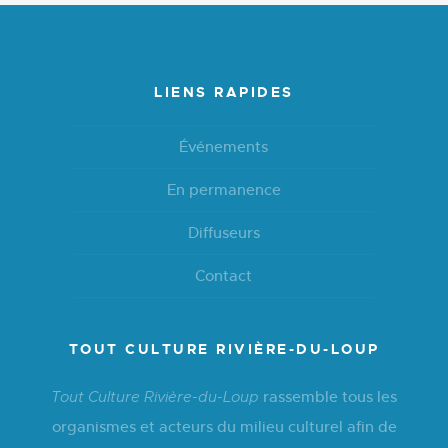
LIENS RAPIDES
Événements
En permanence
Diffuseurs
Contact
TOUT CULTURE RIVIÈRE-DU-LOUP
rassemble tous les
Tout Culture Rivière-du-Loup
organismes et acteurs du milieu culturel afin de