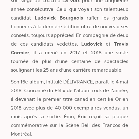
son siège de coach à
La Voix
pour une cinquième
année consécutive. Celui qui voyait son talentueux
candidat
Ludovick Bourgeois
rafler les grands
honneurs à la dernière édition offre de nouveau ses
conseils, toujours appréciés! En compagnie de deux
de ces candidats vedettes,
Ludovick
et
Travis
Cormier
, il a mené en 2017 et 2018 une vaste
tournée de plus d’une centaine de spectacles
soulignant les 25 ans d’une carrière remarquable.
Son 16e album, intitulé DÉLIVRANCE, paraît le 4 mai
2018. Couronné du Félix de l’album rock de l’année,
il devenait le premier titre canadien certifié Or en
2018 avec plus de 40 000 exemplaires vendus, un
mois après sa sortie. Ému,
Éric
reçoit sa plaque
commémorative sur la Scène Bell des Francos de
Montréal.