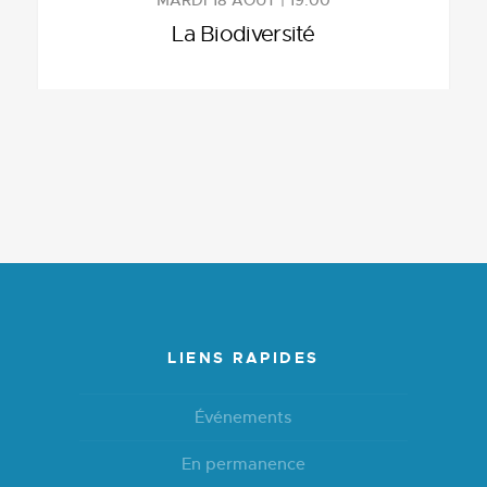
MARDI 18 AOÛT | 19:00
La Biodiversité
LIENS RAPIDES
Événements
En permanence