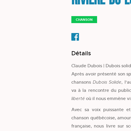
Rivière-du-
CHANSON
Détails
Claude Dubois | Dubois solid
Après avoir présenté son s
chansons
, l'
Dubois
Solide
va à la rencontre du publi
où il nous emmène vis
liberté
Avec sa voix puissante et
chanson québécoise, amoure
française, nous livre sur 