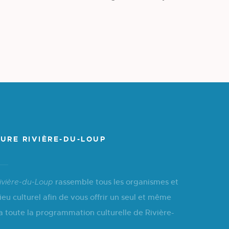
URE RIVIÈRE-DU-LOUP
rassemble tous les organismes et
ivière-du-Loup
ieu culturel afin de vous offrir un seul et même
a toute la programmation culturelle de Rivière-