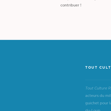
contribuer !
TOUT CULT
Tout Culture R
acteurs du mil
guichet pour l
du-Loup.