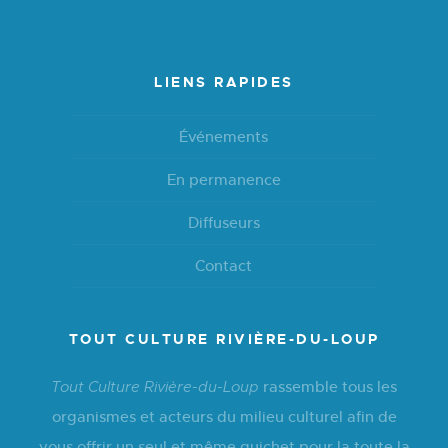
LIENS RAPIDES
Événements
En permanence
Diffuseurs
Contact
TOUT CULTURE RIVIÈRE-DU-LOUP
rassemble tous les
Tout Culture Rivière-du-Loup
organismes et acteurs du milieu culturel afin de
vous offrir un seul et même guichet pour la toute la