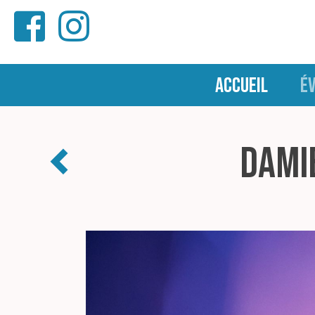
ACCUEIL
É
Damie