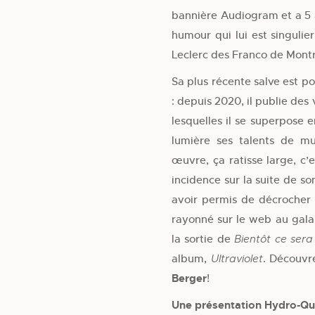
bannière Audiogram et a 5 
humour qui lui est singulier
Leclerc des Franco de Montr
Sa plus récente salve est p
: depuis 2020, il publie de
lesquelles il se superpose 
lumière ses talents de mu
œuvre, ça ratisse large, c’
incidence sur la suite de so
avoir permis de décrocher l
rayonné sur le web au gala
la sortie de
Bientôt ce sera
album,
. Découvr
Ultraviolet
Berger
!
Une présentation Hydro-Q