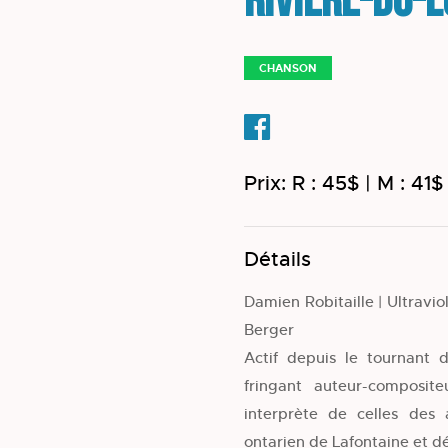
Rivière-du-
CHANSON
Prix: R : 45$ | M : 41$
Détails
Damien Robitaille | Ultravio
Berger
Actif depuis le tournant d
fringant auteur-composit
interprète de celles des a
ontarien de Lafontaine et dé