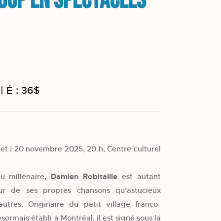
Loup en spectacles
 | É : 36$
let | 20 novembre 2025, 20 h, Centre culturel
u millénaire,
Damien Robitaille
est autant
eur de ses propres chansons qu’astucieux
utres. Originaire du petit village franco-
sormais établi à Montréal, il est signé sous la