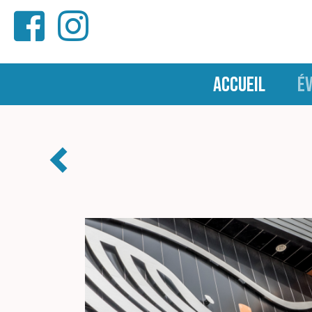
ACCUEIL
É