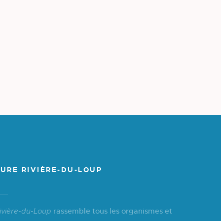
URE RIVIÈRE-DU-LOUP
rassemble tous les organismes et
ivière-du-Loup