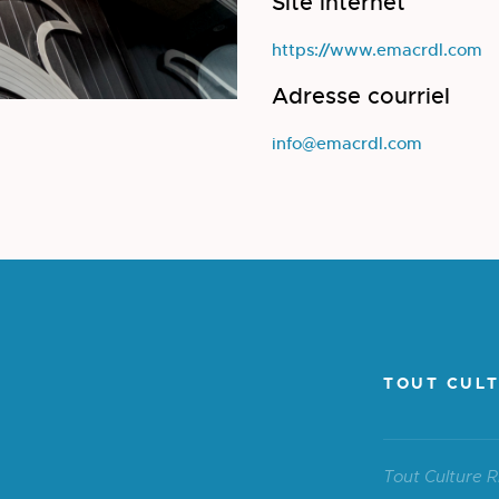
Site internet
https://www.emacrdl.com
Adresse courriel
info@emacrdl.com
TOUT CULT
Tout Culture R