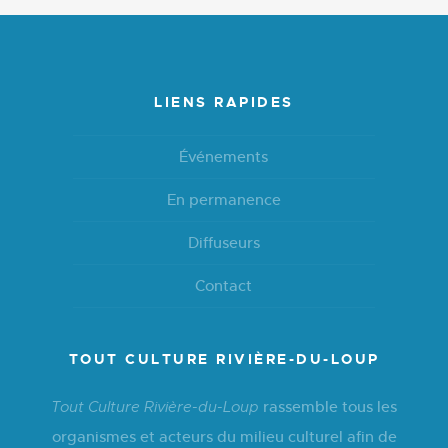
LIENS RAPIDES
Événements
En permanence
Diffuseurs
Contact
TOUT CULTURE RIVIÈRE-DU-LOUP
rassemble tous les
Tout Culture Rivière-du-Loup
organismes et acteurs du milieu culturel afin de